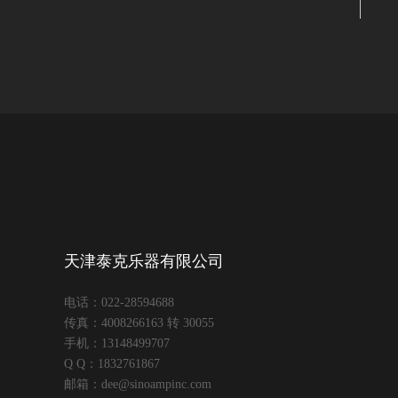
天津泰克乐器有限公司
电话：022-28594688
传真：4008266163 转 30055
手机：13148499707
Q Q：1832761867
邮箱：dee@sinoampinc.com